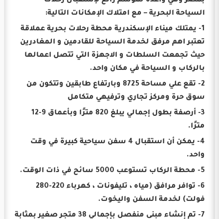
بمصر وهي واعدة لموسم رائع لإستقبال رحلات
السياحة البحرية – مع امتلاك الإمكانات التالية:
1- يمتلك ميناء الإسكندرية محطة رحلات بحرية عملاقة
تعتبر اهم مرفق لخدمة السياحة للقادمين و المغادرين
حيث تجمعت السلطات و الاجهزة التي تتصل اعمالها
بالركاب و السياحة في مكان واحد.
2- تقع علي مساحة 8725 وبارتفاع طابقين وتتكون من
سوق حرة ومركز تجاري وترفيهي متكامل
3- أرصفة بطول إجمالي يبلغ 820 مترًا وبأعماق 9-12
مترًا.
4- يمكن أن استقبال 4 سفن سياحية كبيرة في وقت
واحد.
5- محطة الركاب تستوعب 5000 سائح في ذات الوقت.
6- توافر مرافق (مياه ، تليفونات ، كهرباء 220-280
فولت) لخدمة السفن واليخوت.
7- تم إنشاء مبنى منفصل بإجمالي 38 متجر صغير بمثابة