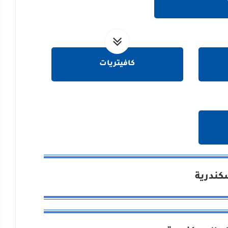
كافيتريات
سكندرية