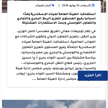
الأربعاء, 22 يوليو 2026
أخبار الميناء
استضافت الهيئة العامة لميناء الإسكندرية وفدًا
إسبانيا رفيع المستوى لتعزيز الربط البحري والتجاري
والتعاون اللوجستي وبحث الاستثمارات المشتركة
في إطار توجيهات معالي الفريق مهندس/ كامل الوزير،
وزير النقل، بتعزيز التعاون الدولي وتطوير الشراكات مع
الموانئ العالمية، استضافت الهيئة العامة لميناء
الإسكندرية اجتماعًا رفيع المستوى لتعزيز التعاون
الاقتصادي واللوجستي والبحري بين مصر وإسبانيا،
برئاسة مشتركة بين السيد اللواء بحري أ.ح/ حسين
الجزيري، رئيس قطاع النقل البحري واللوجستيات ،
والسيد/ روبين إيبانيز بوردونو، رئيس مجلس إدارة هيئة
ميناء كاستيلون، وبمشاركة السيد اللواء بحري/ إيهاب
اقرأ المزيد
صلاح، رئيس مجلس إدارة الهيئة العامة ….