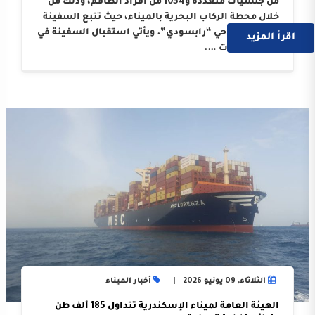
من جنسيات متعددة و1054 من أفراد الطاقم، وذلك من
خلال محطة الركاب البحرية بالميناء، حيث تتبع السفينة
الوكيل الملاحي “رابسودي”. ويأتي استقبال السفينة في
اقرأ المزيد
إطار النجاحات ….
الثلاثاء, 09 يونيو 2026
أخبار الميناء
الهيئة العامة لميناء الإسكندرية تتداول 185 ألف طن