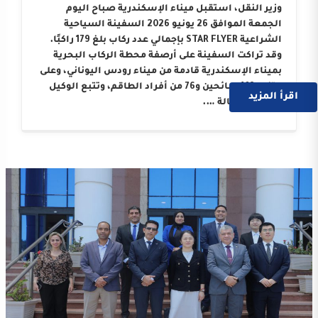
وزير النقل، استقبل ميناء الإسكندرية صباح اليوم
الجمعة الموافق 26 يونيو 2026 السفينة السياحية
الشراعية STAR FLYER بإجمالي عدد ركاب بلغ 179 راكبًا.
وقد تراكت السفينة على أرصفة محطة الركاب البحرية
بميناء الإسكندرية قادمة من ميناء رودس اليوناني، وعلى
متنها 103 سائحين و76 من أفراد الطاقم، وتتبع الوكيل
اقرأ المزيد
الملاحي “وكالة ….