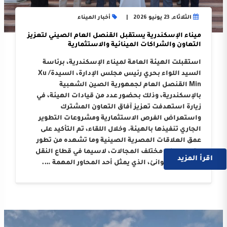
الثلاثاء, 23 يونيو 2026
أخبار الميناء
ميناء الإسكندرية يستقبل القنصل العام الصيني لتعزيز
التعاون والشراكات المينائية والاستثمارية
استقبلت الهيئة العامة لميناء الإسكندرية، برئاسة
السيد اللواء بحري رئيس مجلس الإدارة، السيدة/ Xu
Min القنصل العام لجمهورية الصين الشعبية
بالإسكندرية، وذلك بحضور عدد من قيادات الهيئة، في
زيارة استهدفت تعزيز آفاق التعاون المشترك
واستعراض الفرص الاستثمارية ومشروعات التطوير
الجاري تنفيذها بالهيئة. وخلال اللقاء، تم التأكيد على
عمق العلاقات المصرية الصينية وما تشهده من تطور
متواصل في مختلف المجالات، لاسيما في قطاع النقل
اقرأ المزيد
البحري والموانئ، الذي يمثل أحد المحاور المهمة ….