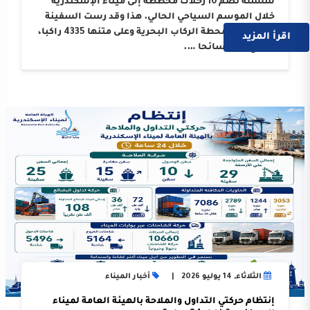
سلسلة تضم 10 رحلات مخططة إلى ميناء الإسكندرية
خلال الموسم السياحي الحالي. هذا وقد رست السفينة
على أرصفة محطة الركاب البحرية وعلى متنها 4335 راكبا،
اقرأ المزيد
بواقع 3214 سائحا ….
الثلاثاء, 14 يوليو 2026
أخبار الميناء
إنتظام حركتي التداول والملاحة بالهيئة العامة لميناء