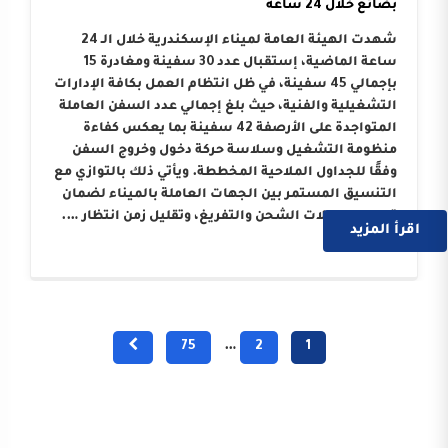
بضائع خلال 24 ساعة
شهدت الهيئة العامة لميناء الإسكندرية خلال الـ 24
ساعة الماضية، إستقبال عدد 30 سفينة ومغادرة 15
بإجمالي 45 سفينة، في ظل انتظام العمل بكافة الإدارات
التشغيلية والفنية، حيث بلغ إجمالي عدد السفن العاملة
المتواجدة على الأرصفة 42 سفينة بما يعكس كفاءة
منظومة التشغيل وسلاسة حركة دخول وخروج السفن
وفقًا للجداول الملاحية المخططة. ويأتي ذلك بالتوازي مع
التنسيق المستمر بين الجهات العاملة بالميناء لضمان
تسريع معدلات الشحن والتفريغ، وتقليل زمن انتظار ….
اقرأ المزيد
75
…
2
1