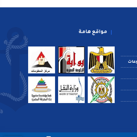
مواقع هامة
عات