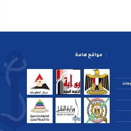
مواقع هامة
عات