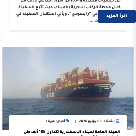
من جنسيات متعددة و1054 من أفراد الطاقم، وذلك من
خلال محطة الركاب البحرية بالميناء، حيث تتبع السفينة
الوكيل الملاحي “رابسودي”. ويأتي استقبال السفينة في
اقرأ المزيد
إطار النجاحات ….
الثلاثاء, 09 يونيو 2026
أخبار الميناء
الهيئة العامة لميناء الإسكندرية تتداول 185 ألف طن