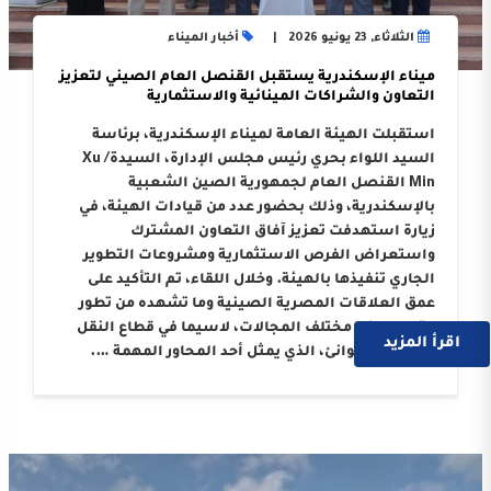
الثلاثاء, 23 يونيو 2026
أخبار الميناء
ميناء الإسكندرية يستقبل القنصل العام الصيني لتعزيز
التعاون والشراكات المينائية والاستثمارية
استقبلت الهيئة العامة لميناء الإسكندرية، برئاسة
السيد اللواء بحري رئيس مجلس الإدارة، السيدة/ Xu
Min القنصل العام لجمهورية الصين الشعبية
بالإسكندرية، وذلك بحضور عدد من قيادات الهيئة، في
زيارة استهدفت تعزيز آفاق التعاون المشترك
واستعراض الفرص الاستثمارية ومشروعات التطوير
الجاري تنفيذها بالهيئة. وخلال اللقاء، تم التأكيد على
عمق العلاقات المصرية الصينية وما تشهده من تطور
متواصل في مختلف المجالات، لاسيما في قطاع النقل
اقرأ المزيد
البحري والموانئ، الذي يمثل أحد المحاور المهمة ….