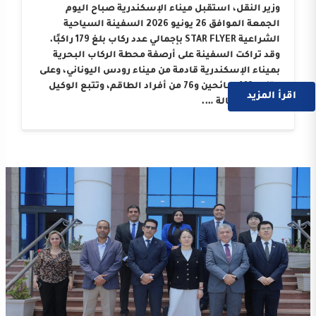
وزير النقل، استقبل ميناء الإسكندرية صباح اليوم
الجمعة الموافق 26 يونيو 2026 السفينة السياحية
الشراعية STAR FLYER بإجمالي عدد ركاب بلغ 179 راكبًا.
وقد تراكت السفينة على أرصفة محطة الركاب البحرية
بميناء الإسكندرية قادمة من ميناء رودس اليوناني، وعلى
متنها 103 سائحين و76 من أفراد الطاقم، وتتبع الوكيل
اقرأ المزيد
الملاحي “وكالة ….