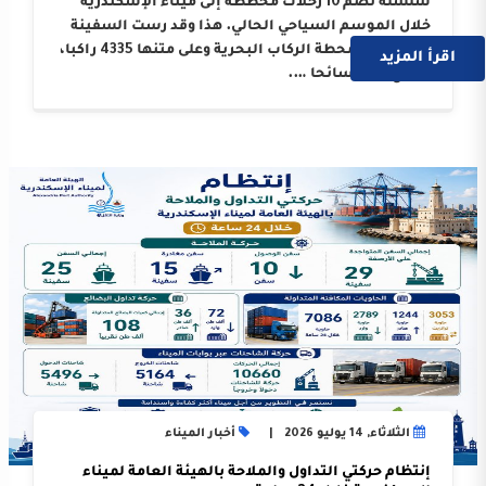
سلسلة تضم 10 رحلات مخططة إلى ميناء الإسكندرية
خلال الموسم السياحي الحالي. هذا وقد رست السفينة
على أرصفة محطة الركاب البحرية وعلى متنها 4335 راكبا،
اقرأ المزيد
بواقع 3214 سائحا ….
الثلاثاء, 14 يوليو 2026
أخبار الميناء
إنتظام حركتي التداول والملاحة بالهيئة العامة لميناء