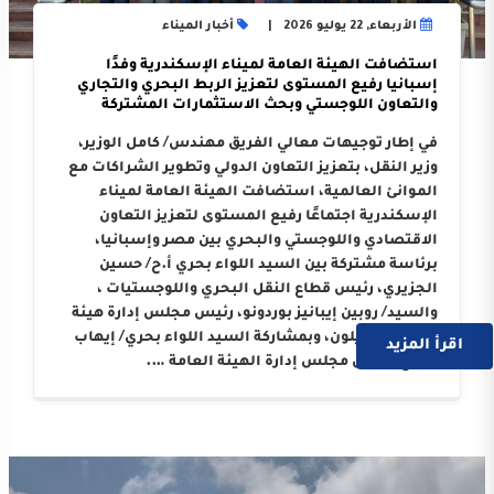
الأربعاء, 22 يوليو 2026
أخبار الميناء
استضافت الهيئة العامة لميناء الإسكندرية وفدًا
إسبانيا رفيع المستوى لتعزيز الربط البحري والتجاري
والتعاون اللوجستي وبحث الاستثمارات المشتركة
في إطار توجيهات معالي الفريق مهندس/ كامل الوزير،
وزير النقل، بتعزيز التعاون الدولي وتطوير الشراكات مع
الموانئ العالمية، استضافت الهيئة العامة لميناء
الإسكندرية اجتماعًا رفيع المستوى لتعزيز التعاون
الاقتصادي واللوجستي والبحري بين مصر وإسبانيا،
برئاسة مشتركة بين السيد اللواء بحري أ.ح/ حسين
الجزيري، رئيس قطاع النقل البحري واللوجستيات ،
والسيد/ روبين إيبانيز بوردونو، رئيس مجلس إدارة هيئة
ميناء كاستيلون، وبمشاركة السيد اللواء بحري/ إيهاب
اقرأ المزيد
صلاح، رئيس مجلس إدارة الهيئة العامة ….