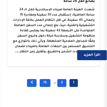
بضائع خلال 24 ساعة
شهدت الهيئة العامة لميناء الإسكندرية خلال الـ 24
ساعة الماضية، إستقبال عدد 30 سفينة ومغادرة 15
بإجمالي 45 سفينة، في ظل انتظام العمل بكافة الإدارات
التشغيلية والفنية، حيث بلغ إجمالي عدد السفن العاملة
المتواجدة على الأرصفة 42 سفينة بما يعكس كفاءة
منظومة التشغيل وسلاسة حركة دخول وخروج السفن
وفقًا للجداول الملاحية المخططة. ويأتي ذلك بالتوازي مع
التنسيق المستمر بين الجهات العاملة بالميناء لضمان
تسريع معدلات الشحن والتفريغ، وتقليل زمن انتظار ….
اقرأ المزيد
75
…
2
1