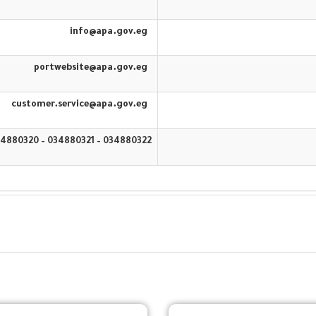
info@apa.gov.eg
portwebsite@apa.gov.eg
customer.service@apa.gov.eg
034880322 – 034880321 – 034880320 – 16583