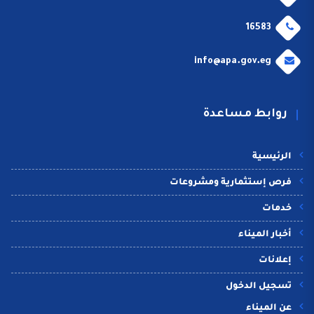
16583
info@apa.gov.eg
روابط مساعدة
الرئيسية
فرص إستثمارية ومشروعات
خدمات
أخبار الميناء
إعلانات
تسجيل الدخول
عن الميناء