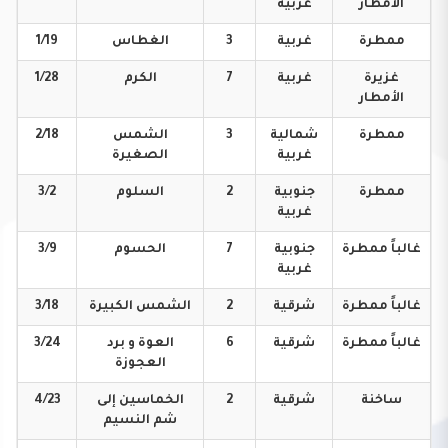
الأمطار
غربية
ممطرة
غربية
3
الغطاس
1/19
غزيرة
غربية
7
الكرم
1/28
الأمطار
ممطرة
شمالية
3
الشمس
2/18
غربية
الصغيرة
ممطرة
جنوبية
2
السلوم
3/2
غربية
غالباً
ممطرة
جنوبية
7
الحسوم
3/9
غربية
غالباً
ممطرة
شرقية
2
الشمس
الكبيرة
3/18
غالباً
ممطرة
شرقية
6
العوة و برد
3/24
العجوزة
ساخنة
شرقية
2
الخماسين إلى
4/23
شم النسيم