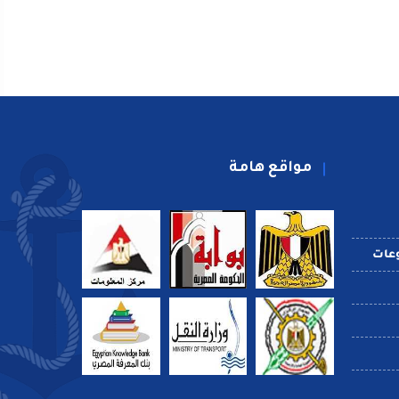
مواقع هامة
عات