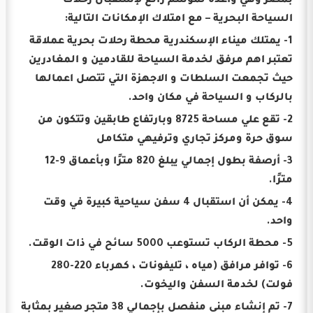
بمصر وهي واعدة لموسم رائع لإستقبال رحلات
السياحة البحرية – مع امتلاك الإمكانات التالية:
1- يمتلك ميناء الإسكندرية محطة رحلات بحرية عملاقة
تعتبر اهم مرفق لخدمة السياحة للقادمين و المغادرين
حيث تجمعت السلطات و الاجهزة التي تتصل اعمالها
بالركاب و السياحة في مكان واحد.
2- تقع علي مساحة 8725 وبارتفاع طابقين وتتكون من
سوق حرة ومركز تجاري وترفيهي متكامل
3- أرصفة بطول إجمالي يبلغ 820 مترًا وبأعماق 9-12
مترًا.
4- يمكن أن استقبال 4 سفن سياحية كبيرة في وقت
واحد.
5- محطة الركاب تستوعب 5000 سائح في ذات الوقت.
6- توافر مرافق (مياه ، تليفونات ، كهرباء 220-280
فولت) لخدمة السفن واليخوت.
7- تم إنشاء مبنى منفصل بإجمالي 38 متجر صغير بمثابة