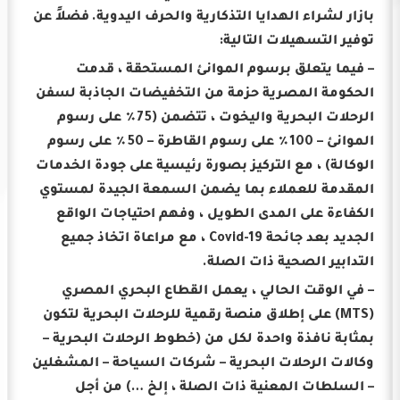
بازار لشراء الهدايا التذكارية والحرف اليدوية.
فضلاً عن
توفير التسهيلات التالية:
– فيما يتعلق برسوم الموانئ المستحقة ، قدمت
الحكومة المصرية حزمة من التخفيضات الجاذبة لسفن
الرحلات البحرية واليخوت ، تتضمن (75٪ على رسوم
الموانئ – 100٪ على رسوم القاطرة – 50٪ على رسوم
الوكالة) ، مع التركيز بصورة رئيسية على جودة الخدمات
المقدمة للعملاء بما يضمن السمعة الجيدة لمستوي
الكفاءة على المدى الطويل ، وفهم احتياجات الواقع
الجديد بعد جائحة Covid-19 ، مع مراعاة اتخاذ جميع
التدابير الصحية ذات الصلة.
– في الوقت الحالي ، يعمل القطاع البحري المصري
(MTS) على إطلاق منصة رقمية للرحلات البحرية لتكون
بمثابة نافذة واحدة لكل من (خطوط الرحلات البحرية –
وكالات الرحلات البحرية – شركات السياحة – المشغلين
– السلطات المعنية ذات الصلة ، إلخ …) من أجل